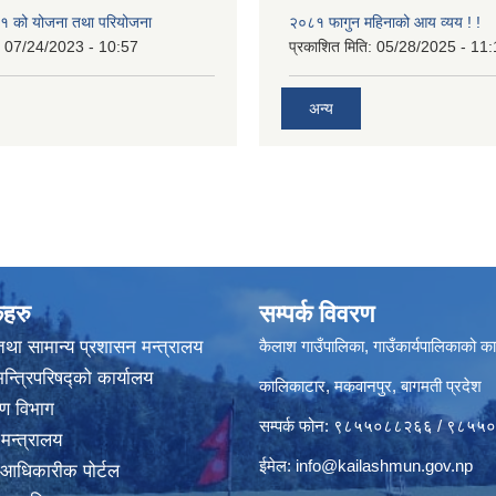
 को योजना तथा परियोजना
२०८१ फागुन महिनाको आय व्यय ! !
:
07/24/2023 - 10:57
प्रकाशित मिति:
05/28/2025 - 11:
अन्य
कहरु
सम्पर्क विवरण
था सामान्य प्रशासन मन्त्रालय
कैलाश गाउँपालिका, गाउँकार्यपालिकाको का
मन्त्रिपरिषद्‍को कार्यालय
कालिकाटार, मकवानपुर, बागमती प्रदेश
करण विभाग
सम्पर्क फोन: ९८५५०८८२६६ / ९८५
 मन्त्रालय
ईमेल:
info@kailashmun.gov.np
 आधिकारीक पोर्टल