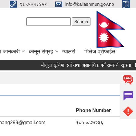
९८५५०१३४५९
info@kailashmun.gov.np
Search form
Search
ा जानकारी
कानून संग्रह
ग्यालरी
भिलेज प्रोफाईल
मौजुदा सूचिमा दर्ता तथा अद्यावधिक गर्ने सम्बन्धी सूचना ! ! !
Phone Number
amang299@gmail.com
९८५५०७७२६६