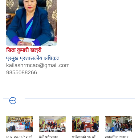
सिता कुमारी खत्री
प्रमुख प्रशासकीय अधिकृत
kailashrmcao@gmail.com
9855088266
आ.व. २०८१/८२ को
चेली प्रोत्साहन
गाउँसभाको १६ औं
सार्वजनिक सुनुवाइ