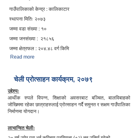
गाउँपालिकाको केन्द्र : कालिकाटार
स्थापना मितिः २०७३
जम्मा वडा संख्या : १०
जम्मा जनसंख्या : २१८५६
जम्मा क्षेत्रफल : २०४.४८ वर्ग किमि
Read more
about कैलाश गाउँपालिकाको संक्षिप्‍त विवरण
चेली प्रोत्साहन कार्यक्रम, २०७९
उद्देश्यः
आर्थीक रुपले विपन्‍न, शिक्षाको अवसरबाट बञ्‍चित, बालविबाहको
जोखिममा रहेका छात्राहरुलाई प्रोत्साहन गर्दै समुनत र सक्षम गाउँपालिका
निर्माणमा योगदान।
लाभान्वित चेलीः
२० वर्ष उमेर पुरा भई कम्तिमा प्रविणता (‌+२) तह उतिर्ण गरेको,