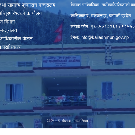
था सामान्य प्रशासन मन्त्रालय
कैलाश गाउँपालिका, गाउँकार्यपालिकाको का
मन्त्रिपरिषद्‍को कार्यालय
कालिकाटार, मकवानपुर, बागमती प्रदेश
करण विभाग
सम्पर्क फोन: ९८५५०८८२६६ / ९८५
 मन्त्रालय
ईमेल:
info@kailashmun.gov.np
 आधिकारीक पोर्टल
माण प्राधिकरण
© 2026 कैलाश गाउँपालिका