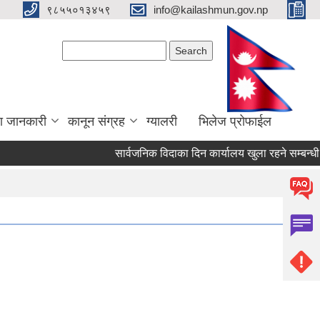
९८५५०१३४५९
info@kailashmun.gov.np
Search form
Search
ा जानकारी
कानून संग्रह
ग्यालरी
भिलेज प्रोफाईल
सार्वजनिक विदाका दिन कार्यालय खुला रहने सम्बन्धी सूच