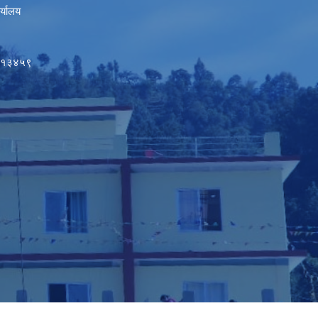
र्यालय
५०१३४५९