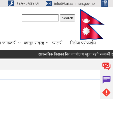
९८५५०१३४५९
info@kailashmun.gov.np
Search form
Search
ा जानकारी
कानून संग्रह
ग्यालरी
भिलेज प्रोफाईल
सार्वजनिक विदाका दिन कार्यालय खुला रहने सम्बन्धी सूचना