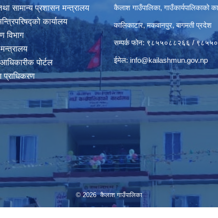
था सामान्य प्रशासन मन्त्रालय
कैलाश गाउँपालिका, गाउँकार्यपालिकाको का
मन्त्रिपरिषद्‍को कार्यालय
कालिकाटार, मकवानपुर, बागमती प्रदेश
करण विभाग
सम्पर्क फोन: ९८५५०८८२६६ / ९८५
 मन्त्रालय
ईमेल:
info@kailashmun.gov.np
 आधिकारीक पोर्टल
माण प्राधिकरण
© 2026 कैलाश गाउँपालिका