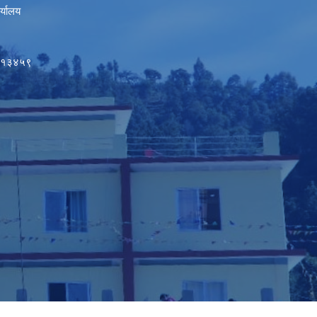
र्यालय
५०१३४५९