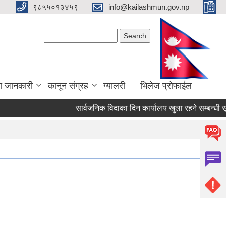
९८५५०१३४५९
info@kailashmun.gov.np
Search form
Search
ा जानकारी
कानून संग्रह
ग्यालरी
भिलेज प्रोफाईल
सार्वजनिक विदाका दिन कार्यालय खुला रहने सम्बन्धी सूचना