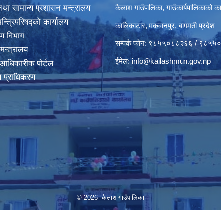
था सामान्य प्रशासन मन्त्रालय
कैलाश गाउँपालिका, गाउँकार्यपालिकाको का
मन्त्रिपरिषद्‍को कार्यालय
कालिकाटार, मकवानपुर, बागमती प्रदेश
करण विभाग
सम्पर्क फोन: ९८५५०८८२६६ / ९८५
 मन्त्रालय
ईमेल:
info@kailashmun.gov.np
 आधिकारीक पोर्टल
माण प्राधिकरण
© 2026 कैलाश गाउँपालिका