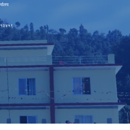
र्यालय
५०१३४५९