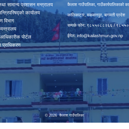
था सामान्य प्रशासन मन्त्रालय
कैलाश गाउँपालिका, गाउँकार्यपालिकाको का
मन्त्रिपरिषद्‍को कार्यालय
कालिकाटार, मकवानपुर, बागमती प्रदेश
करण विभाग
सम्पर्क फोन: ९८५५०८८२६६ / ९८५
 मन्त्रालय
ईमेल:
info@kailashmun.gov.np
 आधिकारीक पोर्टल
माण प्राधिकरण
© 2026 कैलाश गाउँपालिका