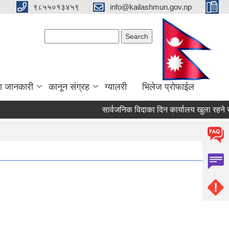
९८५५०१३४५९
info@kailashmun.gov.np
Search form
Search
ा जानकारी
कानून संग्रह
ग्यालरी
भिलेज प्रोफाईल
सार्वजनिक विदाका दिन कार्यालय खुला रहने सम्बन्