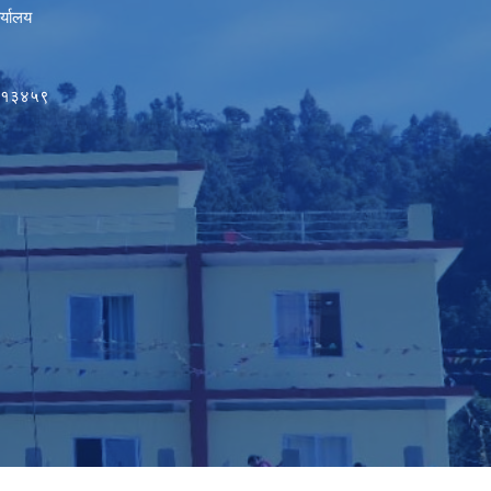
र्यालय
५०१३४५९