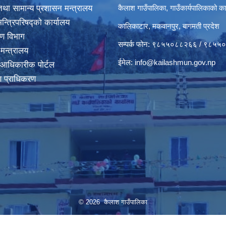
था सामान्य प्रशासन मन्त्रालय
कैलाश गाउँपालिका, गाउँकार्यपालिकाको का
मन्त्रिपरिषद्‍को कार्यालय
कालिकाटार, मकवानपुर, बागमती प्रदेश
करण विभाग
सम्पर्क फोन: ९८५५०८८२६६ / ९८५
 मन्त्रालय
ईमेल:
info@kailashmun.gov.np
 आधिकारीक पोर्टल
माण प्राधिकरण
© 2026 कैलाश गाउँपालिका