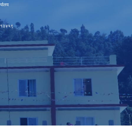
र्यालय
५०१३४५९