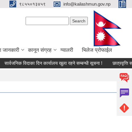
९८५५०१३४५९
info@kailashmun.gov.np
Search form
Search
ा जानकारी
कानून संग्रह
ग्यालरी
भिलेज प्रोफाईल
र्वजनिक विदाका दिन कार्यालय खुला रहने सम्बन्धी सूचना !
छात्रवृत्ति सम्बन्