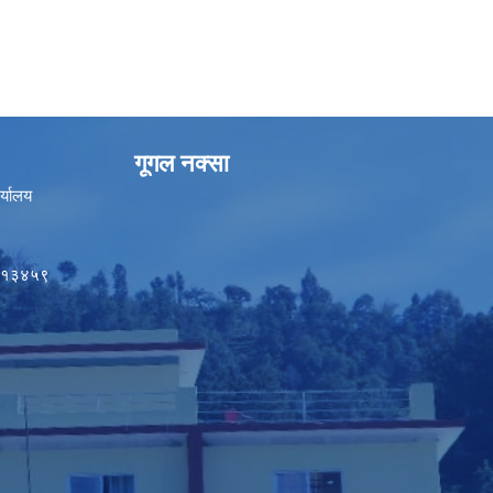
गूगल नक्सा
र्यालय
५०१३४५९