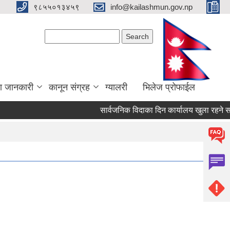
९८५५०१३४५९
info@kailashmun.gov.np
Search form
Search
ा जानकारी
कानून संग्रह
ग्यालरी
भिलेज प्रोफाईल
सार्वजनिक विदाका दिन कार्यालय खुला रहने सम्बन्ध