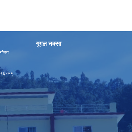
गूगल नक्सा
र्यालय
५०१३४५९