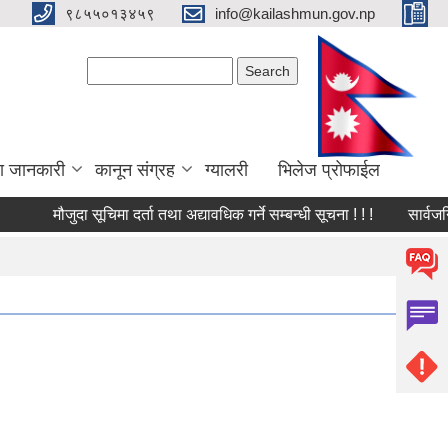
९८५५०१३४५९
info@kailashmun.gov.np
Search form
Search
ा जानकारी
कानून संग्रह
ग्यालरी
भिलेज प्रोफाईल
मौजुदा सूचिमा दर्ता तथा अद्यावधिक गर्ने सम्बन्धी सूचना ! ! !
सार्वजनिक व