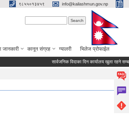
९८५५०१३४५९
info@kailashmun.gov.np
Search form
Search
ा जानकारी
कानून संग्रह
ग्यालरी
भिलेज प्रोफाईल
सार्वजनिक विदाका दिन कार्यालय खुला रहने सम्बन्धी स