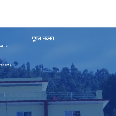
गूगल नक्सा
र्यालय
५०१३४५९